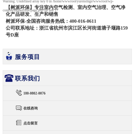
Warning
: Undefined array key 0 in
/home/wwwroot/yurenshige/wwwroot/wp-
【树派环保】
专注
室内空气检测
、
室内空气治理
、空气净
content/themes/tree/page.php
on line
17
化产品研发、生产和销售
树派环保-全国咨询服务热线
：
400
-016-0611
公司联系地址：
浙江省杭州市
滨江区长河街道塘子堰路159
号D座
服务项目
联系我们
180-0802-0076
在线咨询
点击留言